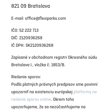
821 09 Bratislava
E-mail: office@flexiparks.com
IČO:
52 222 713
DIČ:
2120936268
IČ DPH: SK2120936268
Zapísané v obchodnom registri Okresného súdu
Bratislava I., vložka č. 1853/B.
Riešenie sporov:
Podľa platných právnych predpisov sme povinní
upozorniť na existenciu európskej
platformy na
riešenie sporov online
. Okrem toho
upozorňujeme, že sa nezúčastňujeme na