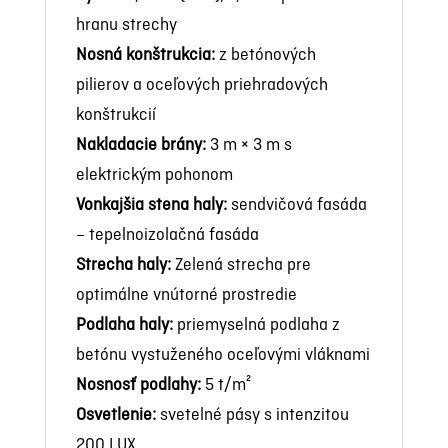
hranu strechy
Nosná konštrukcia:
z betónových
pilierov a oceľových priehradových
konštrukcií
Nakladacie brány:
3 m × 3 m s
elektrickým pohonom
Vonkajšia stena haly:
sendvičová fasáda
– tepelnoizolačná fasáda
Strecha haly:
Zelená strecha pre
optimálne vnútorné prostredie
Podlaha haly:
priemyselná podlaha z
betónu vystuženého oceľovými vláknami
Nosnosť podlahy:
5 t/m²
Osvetlenie:
svetelné pásy s intenzitou
200 LUX