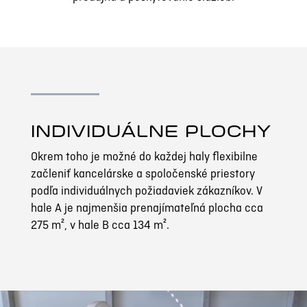
INDIVIDUÁLNE PLOCHY
Okrem toho je možné do každej haly flexibilne
začleniť kancelárske a spoločenské priestory
podľa individuálnych požiadaviek zákazníkov. V
hale A je najmenšia prenajímateľná plocha cca
275 m², v hale B cca 134 m².
Video